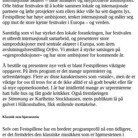
internasjonale aktører – både amatører og høyprofilerte institusjoner.
Ofte bidrar festivalen til å koble sammen lokale og internasjonale
partnere og løfte prosjekter som ellers ikke ville ha sett dagens lys.
Festspillene har høye ambisjoner, tenker internasjonalt og måler seg
opp mot de store kjente festivaler i Europa – og verden.
Samtidig som vi har styrket den lokale forankringen, har festivalen
et utbredt internasjonalt samarbeid, og presenterer store
samproduksjoner med sentrale aktører i Europa, som årets
avslutningsforestilling
Orfeo
. Vi ønsker å styrke satsingen på
«egenproduksjoner» og har store ambisjoner for kommende år.
Å bestille og presentere nye verk er blant Festspillenes viktigste
oppgaver. På årets program er det mange urpremierer og
urfremføringer. Flere av disse karakteriseres som «smale», men de er
viktige for oss til tross for at de ikke alltid er så godt besøkt eller får
så mye oppmerksomhet. I år har imidlertid mange av urpremierene
hatt fulle hus og fått gode kritikker. Også fremføringen
av
Stimmung
av Karlheinz Stockhausen, mens publikum lå på
gulvet i Håkonshallen, fikk strålende mottakelse.
Klassisk som hjørnestein
Selv om Festspillene har en bredere programprofil nå enn tidligere,
er det fremdeles den klassiske musikken som er hjørnesteinen i