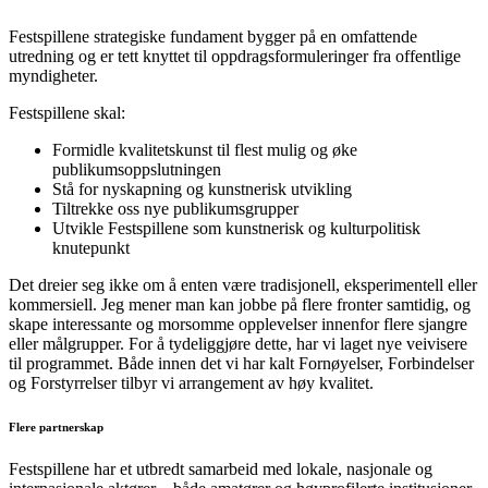
Festspillene strategiske fundament bygger på en omfattende
utredning og er tett knyttet til oppdragsformuleringer fra offentlige
myndigheter.
Festspillene skal:
Formidle kvalitetskunst til flest mulig og øke
publikumsoppslutningen
Stå for nyskapning og kunstnerisk utvikling
Tiltrekke oss nye publikumsgrupper
Utvikle Festspillene som kunstnerisk og kulturpolitisk
knutepunkt
Det dreier seg ikke om å enten være tradisjonell, eksperimentell eller
kommersiell. Jeg mener man kan jobbe på flere fronter samtidig, og
skape interessante og morsomme opplevelser innenfor flere sjangre
eller målgrupper. For å tydeliggjøre dette, har vi laget nye veivisere
til programmet. Både innen det vi har kalt Fornøyelser, Forbindelser
og Forstyrrelser tilbyr vi arrangement av høy kvalitet.
Flere partnerskap
Festspillene har et utbredt samarbeid med lokale, nasjonale og