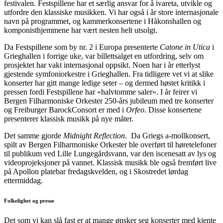
festivalen. Festspillene har et særlig ansvar for å ivareta, utvikle og
utfordre den klassiske musikken. Vi har også i år store internasjonale
navn på programmet, og kammerkonsertene i Håkonshallen og
komponisthjemmene har vært nesten helt utsolgt.
Da Festspillene som by nr. 2 i Europa presenterte
Catone in Utica
i
Grieghallen i forrige uke, var billettsalget en utfordring, selv om
prosjektet har vakt internasjonal oppsikt. Noen har i år etterlyst
gjestende symfoniorkestre i Grieghallen. Fra tidligere vet vi at slike
konserter har gitt mange ledige seter – og dermed høstet kritikk i
pressen fordi Festspillene har «halvtomme saler». I år feirer vi
Bergen Filharmoniske Orkester 250-års jubileum med tre konserter
og Freiburger BarockConsort er med i
Orfeo
. Disse konsertene
presenterer klassisk musikk på nye måter.
Det samme gjorde
Midnight Reflection
. Da Griegs a-mollkonsert,
spilt av Bergen Filharmoniske Orkester ble overført til høretelefoner
til publikum ved Lille Lungegårdsvann, var den iscenesatt av lys og
videoprojeksjoner på vannet. Klassisk musikk ble også fremført live
på Apollon platebar fredagskvelden, og i Skostredet lørdag
ettermiddag.
Folkelighet og presse
Det som vi kan slå fast er at mange ønsker seg konserter med kjente