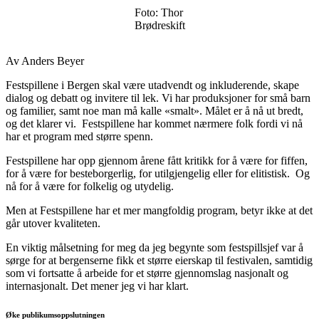
Foto: Thor
Brødreskift
Av Anders Beyer
Festspillene i Bergen skal være utadvendt og inkluderende, skape
dialog og debatt og invitere til lek. Vi har produksjoner for små barn
og familier, samt noe man må kalle «smalt». Målet er å nå ut bredt,
og det klarer vi. Festspillene har kommet nærmere folk fordi vi nå
har et program med større spenn.
Festspillene har opp gjennom årene fått kritikk for å være for fiffen,
for å være for besteborgerlig, for utilgjengelig eller for elitistisk. Og
nå for å være for folkelig og utydelig.
Men at Festspillene har et mer mangfoldig program, betyr ikke at det
går utover kvaliteten.
En viktig målsetning for meg da jeg begynte som festspillsjef var å
sørge for at bergenserne fikk et større eierskap til festivalen, samtidig
som vi fortsatte å arbeide for et større gjennomslag nasjonalt og
internasjonalt. Det mener jeg vi har klart.
Øke publikumsoppslutningen