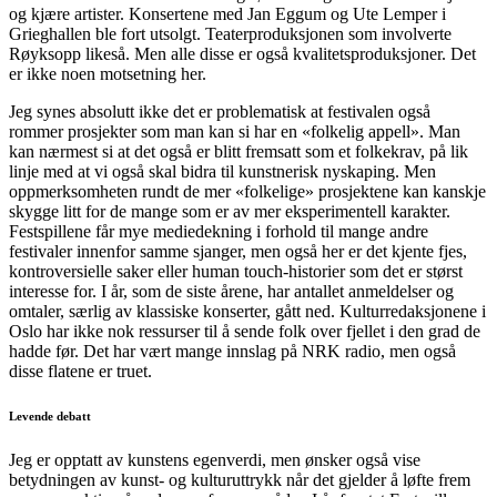
og kjære artister. Konsertene med Jan Eggum og Ute Lemper i
Grieghallen ble fort utsolgt. Teaterproduksjonen som involverte
Røyksopp likeså. Men alle disse er også kvalitetsproduksjoner. Det
er ikke noen motsetning her.
Jeg synes absolutt ikke det er problematisk at festivalen også
rommer prosjekter som man kan si har en «folkelig appell». Man
kan nærmest si at det også er blitt fremsatt som et folkekrav, på lik
linje med at vi også skal bidra til kunstnerisk nyskaping. Men
oppmerksomheten rundt de mer «folkelige» prosjektene kan kanskje
skygge litt for de mange som er av mer eksperimentell karakter.
Festspillene får mye mediedekning i forhold til mange andre
festivaler innenfor samme sjanger, men også her er det kjente fjes,
kontroversielle saker eller human touch-historier som det er størst
interesse for. I år, som de siste årene, har antallet anmeldelser og
omtaler, særlig av klassiske konserter, gått ned. Kulturredaksjonene i
Oslo har ikke nok ressurser til å sende folk over fjellet i den grad de
hadde før. Det har vært mange innslag på NRK radio, men også
disse flatene er truet.
Levende debatt
Jeg er opptatt av kunstens egenverdi, men ønsker også vise
betydningen av kunst- og kulturuttrykk når det gjelder å løfte frem