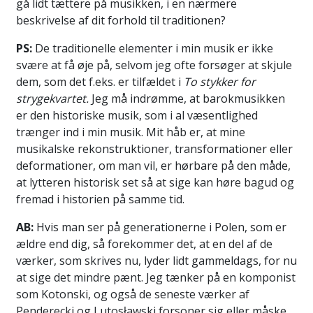
gå lidt tættere på musikken, i en nærmere
beskrivelse af dit forhold til traditionen?
PS:
De traditionelle elementer i min musik er ikke
svære at få øje på, selvom jeg ofte forsøger at skjule
dem, som det f.eks. er tilfældet i
To stykker for
strygekvartet.
Jeg må indrømme, at barokmusikken
er den historiske musik, som i al væsentlighed
trænger ind i min musik. Mit håb er, at mine
musikalske rekonstruktioner, transformationer eller
deformationer, om man vil, er hørbare på den måde,
at lytteren historisk set så at sige kan høre bagud og
fremad i historien på samme tid.
AB:
Hvis man ser på generationerne i Polen, som er
ældre end dig, så forekommer det, at en del af de
værker, som skrives nu, lyder lidt gammeldags, for nu
at sige det mindre pænt. Jeg tænker på en komponist
som Kotonski, og også de seneste værker af
Penderecki og Lutosławski forsoner sig eller måske