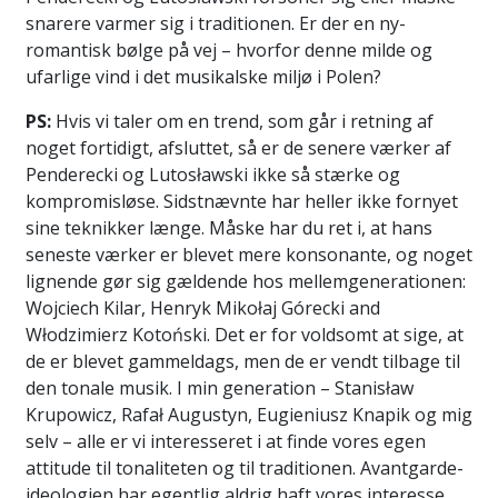
snarere varmer sig i traditionen. Er der en ny-
romantisk bølge på vej – hvorfor denne milde og
ufarlige vind i det musikalske miljø i Polen?
PS:
Hvis vi taler om en trend, som går i retning af
noget fortidigt, afsluttet, så er de senere værker af
Penderecki og Lutosławski ikke så stærke og
kompromisløse. Sidstnævnte har heller ikke fornyet
sine teknikker længe. Måske har du ret i, at hans
seneste værker er blevet mere konsonante, og noget
lignende gør sig gældende hos mellemgenerationen:
Wojciech Kilar, Henryk Mikołaj Górecki and
Włodzimierz Kotoński. Det er for voldsomt at sige, at
de er blevet gammeldags, men de er vendt tilbage til
den tonale musik. I min generation – Stanisław
Krupowicz, Rafał Augustyn, Eugieniusz Knapik og mig
selv – alle er vi interesseret i at finde vores egen
attitude til tonaliteten og til traditionen. Avantgarde-
ideologien har egentlig aldrig haft vores interesse.