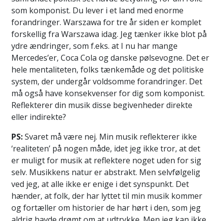
som komponist. Du lever i et land med enorme
forandringer. Warszawa for tre år siden er komplet
forskellig fra Warszawa idag. Jeg tænker ikke blot på
ydre ændringer, som f.eks. at I nu har mange
Mercedes’er, Coca Cola og danske pølsevogne. Det er
hele mentaliteten, folks tænkemåde og det politiske
system, der undergår voldsomme forandringer. Det
må også have konsekvenser for dig som komponist.
Reflekterer din musik disse begivenheder direkte
eller indirekte?
PS:
Svaret må være nej. Min musik reflekterer ikke
‘realiteten’ på nogen måde, idet jeg ikke tror, at det
er muligt for musik at reflektere noget uden for sig
selv. Musikkens natur er abstrakt. Men selvfølgelig
ved jeg, at alle ikke er enige i det synspunkt. Det
hænder, at folk, der har lyttet til min musik kommer
og fortæller om historier de har hørt i den, som jeg
aldrig havde drømt om at udtrykke. Men jeg kan ikke