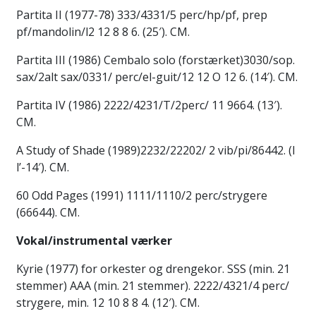
Partita II (1977-78) 333/4331/5 perc/hp/pf, prep
pf/mandolin/l2 12 8 8 6. (25′). CM.
Partita III (1986) Cembalo solo (forstærket)3030/sop.
sax/2alt sax/0331/ perc/el-guit/12 12 O 12 6. (14′). CM.
Partita IV (1986) 2222/4231/T/2perc/ 11 9664. (13′).
CM.
A Study of Shade (1989)2232/22202/ 2 vib/pi/86442. (l
l’-14′). CM.
60 Odd Pages (1991) 1111/1110/2 perc/strygere
(66644). CM.
Vokal/instrumental værker
Kyrie (1977) for orkester og drengekor. SSS (min. 21
stemmer) AAA (min. 21 stemmer). 2222/4321/4 perc/
strygere, min. 12 10 8 8 4. (12′). CM.