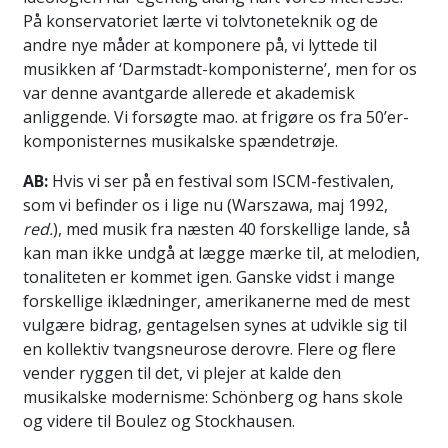
På konservatoriet lærte vi tolvtoneteknik og de
andre nye måder at komponere på, vi lyttede til
musikken af ‘Darmstadt-komponisterne’, men for os
var denne avantgarde allerede et akademisk
anliggende. Vi forsøgte mao. at frigøre os fra 50’er-
komponisternes musikalske spændetrøje.
AB:
Hvis vi ser på en festival som ISCM-festivalen,
som vi befinder os i lige nu (Warszawa, maj 1992,
red.
), med musik fra næsten 40 forskellige lande, så
kan man ikke undgå at lægge mærke til, at melodien,
tonaliteten er kommet igen. Ganske vidst i mange
forskellige iklædninger, amerikanerne med de mest
vulgære bidrag, gentagelsen synes at udvikle sig til
en kollektiv tvangsneurose derovre. Flere og flere
vender ryggen til det, vi plejer at kalde den
musikalske modernisme: Schönberg og hans skole
og videre til Boulez og Stockhausen.