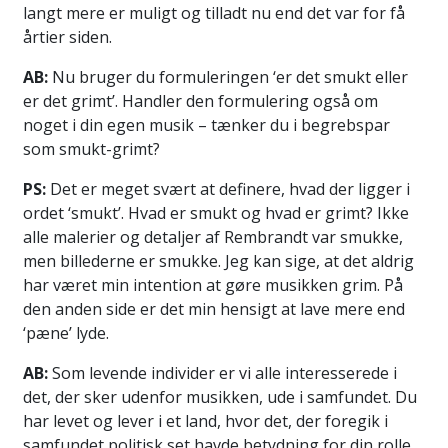
langt mere er muligt og tilladt nu end det var for få
årtier siden.
AB:
Nu bruger du formuleringen ‘er det smukt eller
er det grimt’. Handler den formulering også om
noget i din egen musik – tænker du i begrebspar
som smukt-grimt?
PS:
Det er meget svært at definere, hvad der ligger i
ordet ‘smukt’. Hvad er smukt og hvad er grimt? Ikke
alle malerier og detaljer af Rembrandt var smukke,
men billederne er smukke. Jeg kan sige, at det aldrig
har været min intention at gøre musikken grim. På
den anden side er det min hensigt at lave mere end
‘pæne’ lyde.
AB:
Som levende individer er vi alle interesserede i
det, der sker udenfor musikken, ude i samfundet. Du
har levet og lever i et land, hvor det, der foregik i
samfundet politisk set havde betydning for din rolle