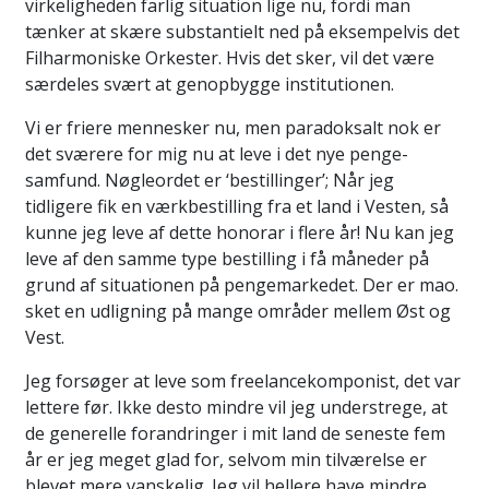
virkeligheden farlig situation lige nu, fordi man
tænker at skære substantielt ned på eksempelvis det
Filharmoniske Orkester. Hvis det sker, vil det være
særdeles svært at genopbygge institutionen.
Vi er friere mennesker nu, men paradoksalt nok er
det sværere for mig nu at leve i det nye penge-
samfund. Nøgleordet er ‘bestillinger’; Når jeg
tidligere fik en værkbestilling fra et land i Vesten, så
kunne jeg leve af dette honorar i flere år! Nu kan jeg
leve af den samme type bestilling i få måneder på
grund af situationen på pengemarkedet. Der er mao.
sket en udligning på mange områder mellem Øst og
Vest.
Jeg forsøger at leve som freelancekomponist, det var
lettere før. Ikke desto mindre vil jeg understrege, at
de generelle forandringer i mit land de seneste fem
år er jeg meget glad for, selvom min tilværelse er
blevet mere vanskelig. Jeg vil hellere have mindre