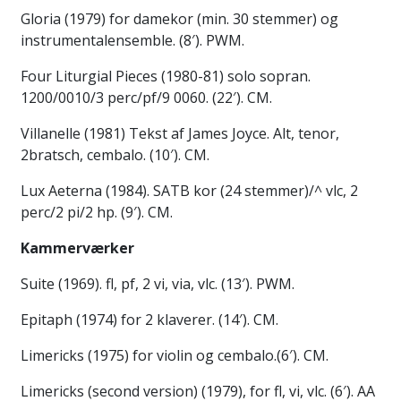
Gloria (1979) for damekor (min. 30 stemmer) og
instrumentalensemble. (8′). PWM.
Four Liturgial Pieces (1980-81) solo sopran.
1200/0010/3 perc/pf/9 0060. (22′). CM.
Villanelle (1981) Tekst af James Joyce. Alt, tenor,
2bratsch, cembalo. (10′). CM.
Lux Aeterna (1984). SATB kor (24 stemmer)/^ vlc, 2
perc/2 pi/2 hp. (9′). CM.
Kammerværker
Suite (1969). fl, pf, 2 vi, via, vlc. (13′). PWM.
Epitaph (1974) for 2 klaverer. (14′). CM.
Limericks (1975) for violin og cembalo.(6′). CM.
Limericks (second version) (1979), for fl, vi, vlc. (6′). AA