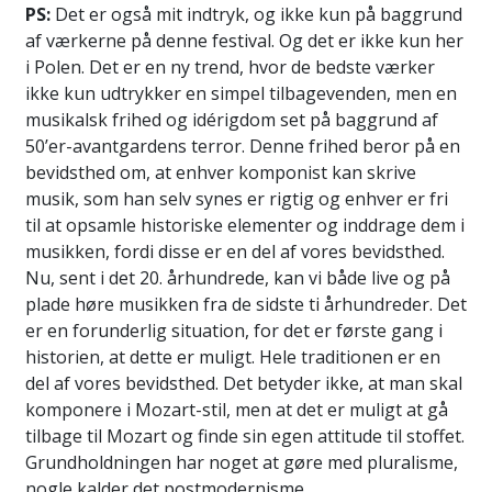
PS:
Det er også mit indtryk, og ikke kun på baggrund
af værkerne på denne festival. Og det er ikke kun her
i Polen. Det er en ny trend, hvor de bedste værker
ikke kun udtrykker en simpel tilbagevenden, men en
musikalsk frihed og idérigdom set på baggrund af
50’er-avantgardens terror. Denne frihed beror på en
bevidsthed om, at enhver komponist kan skrive
musik, som han selv synes er rigtig og enhver er fri
til at opsamle historiske elementer og inddrage dem i
musikken, fordi disse er en del af vores bevidsthed.
Nu, sent i det 20. århundrede, kan vi både live og på
plade høre musikken fra de sidste ti århundreder. Det
er en forunderlig situation, for det er første gang i
historien, at dette er muligt. Hele traditionen er en
del af vores bevidsthed. Det betyder ikke, at man skal
komponere i Mozart-stil, men at det er muligt at gå
tilbage til Mozart og finde sin egen attitude til stoffet.
Grundholdningen har noget at gøre med pluralisme,
nogle kalder det postmodernisme.