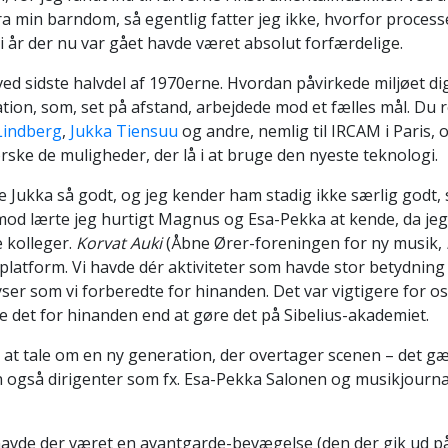
fra min barndom, så egentlig fatter jeg ikke, hvorfor process
ti år der nu var gået havde været absolut forfærdelige.
ed sidste halvdel af 1970erne. Hvordan påvirkede miljøet di
ation, som, set på afstand, arbejdede mod et fælles mål. Du 
indberg
,
Jukka Tiensuu
og andre, nemlig til IRCAM i Paris, o
orske de muligheder, der lå i at bruge den nyeste teknologi.
e Jukka så godt, og jeg kender ham stadig ikke særlig godt, 
mod lærte jeg hurtigt Magnus og Esa-Pekka at kende, da jeg
e kolleger.
Korvat Auki
(Åbne Ører-foreningen for ny musik,
platform. Vi havde dér aktiviteter som havde stor betydning 
er som vi forberedte for hinanden. Det var vigtigere for os 
 det for hinanden end at gøre det på Sibelius-akademiet.
t at tale om en ny generation, der overtager scenen – det g
også dirigenter som fx. Esa-Pekka Salonen og musikjournal
havde der været en avantgarde-bevægelse (den der gik ud på