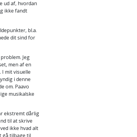
de ud af, hvordan
eg ikke fandt
depunkter, bl.a.
ede dit sind for
 problem. Jeg
set, men af en
I mit visuelle
kyndig i denne
ede om. Paavo
lige musikalske
r ekstremt dårlig
d til at skrive
ved ikke hvad alt
gå tilbage til