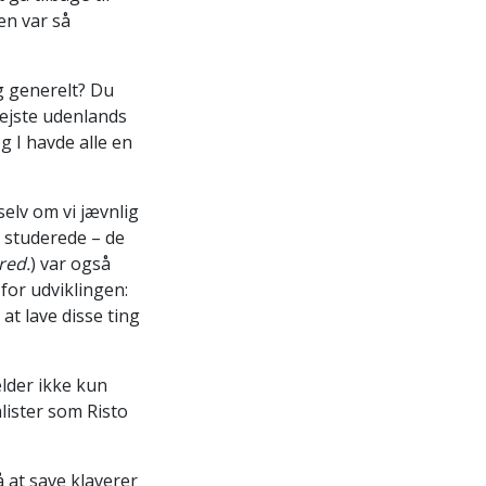
en var så
g generelt? Du
rejste udenlands
g I havde alle en
selv om vi jævnlig
 studerede – de
red.
) var også
for udviklingen:
at lave disse ting
ælder ikke kun
ister som Risto
 at save klaverer