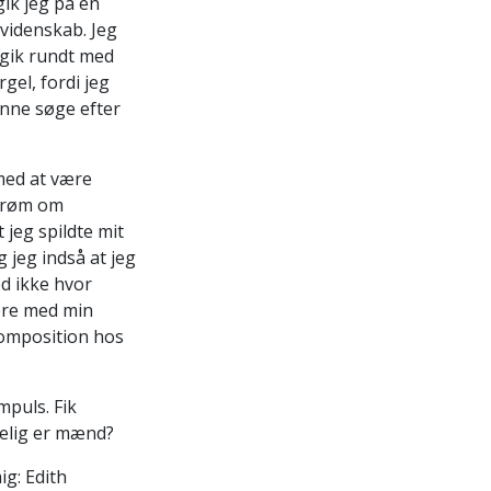
gik jeg på en
kvidenskab. Jeg
 gik rundt med
gel, fordi jeg
unne søge efter
 med at være
 drøm om
 jeg spildte mit
g jeg indså at jeg
d ikke hvor
øre med min
komposition hos
mpuls. Fik
gelig er mænd?
ig: Edith