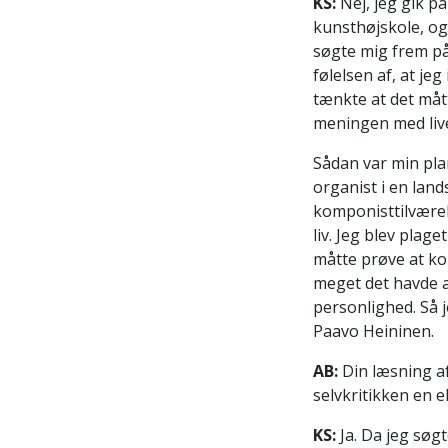
KS:
Nej, jeg gik på
kunsthøjskole, og
søgte mig frem på
følelsen af, at je
tænkte at det mått
meningen med live
Sådan var min plan
organist i en lan
komponisttilværels
liv. Jeg blev plag
måtte prøve at ko
meget det havde a
personlighed. Så 
Paavo Heininen.
AB:
Din læsning af
selvkritikken en
KS:
Ja. Da jeg søgt