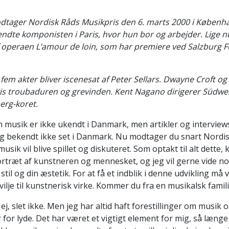
dtager Nordisk Råds Musikpris den 6. marts 2000 i Københa
te komponisten i Paris, hvor hun bor og arbejder. Lige n
 operaen L’amour de loin, som har premiere ved Salzburg F
 fem akter bliver iscenesat af Peter Sellars. Dwayne Croft
is troubaduren og grevinden. Kent Nagano dirigerer Südwe
erg-koret.
 musik er ikke ukendt i Danmark, men artikler og interviews
ig bekendt ikke set i Danmark. Nu modtager du snart Nordi
usik vil blive spillet og diskuteret. Som optakt til alt dette
ortræt af kunstneren og mennesket, og jeg vil gerne vide n
stil og din æstetik. For at få et indblik i denne udvikling må vi
vilje til kunstnerisk virke. Kommer du fra en musikalsk famil
j, slet ikke. Men jeg har altid haft forestillinger om musik o
 for lyde. Det har været et vigtigt element for mig, så længe