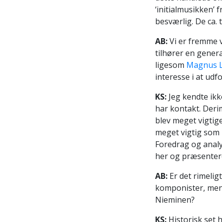
‘initialmusikken’ 
besværlig. De ca. 
AB:
Vi er fremme v
tilhører en gener
ligesom
Magnus L
interesse i at udf
KS:
Jeg kendte ikk
har kontakt. Deri
blev meget vigtig
meget vigtig som 
Foredrag og analys
her og præsentere
AB:
Er det rimelig
komponister, men 
Nieminen?
KS:
Historisk set 