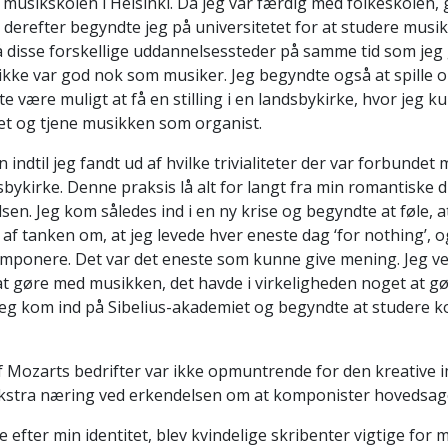
 musikskolen i Helsinki. Da jeg var færdig med folkeskolen, 
 derefter begyndte jeg på universitetet for at studere musi
 disse forskellige uddannelsessteder på samme tid som jeg
g ikke var god nok som musiker. Jeg begyndte også at spille or
e være muligt at få en stilling i en landsbykirke, hvor jeg k
t og tjene musikken som organist.
 indtil jeg fandt ud af hvilke trivialiteter der var forbundet
dsbykirke. Denne praksis lå alt for langt fra min romantiske
en. Jeg kom således ind i en ny krise og begyndte at føle, at
et af tanken om, at jeg levede hver eneste dag ‘for nothing’, o
mponere. Det var det eneste som kunne give mening. Jeg ve
t gøre med musikken, det havde i virkeligheden noget at g
jeg kom ind på Sibelius-akademiet og begyndte at studere 
 Mozarts bedrifter var ikke opmuntrende for den kreative i
 ekstra næring ved erkendelsen om at komponister hovedsa
e efter min identitet, blev kvindelige skribenter vigtige for m