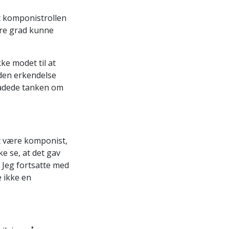
t komponistrollen
ere grad kunne
ke modet til at
 den erkendelse
 hadede tanken om
at være komponist,
e se, at det gav
 Jeg fortsatte med
e ikke en