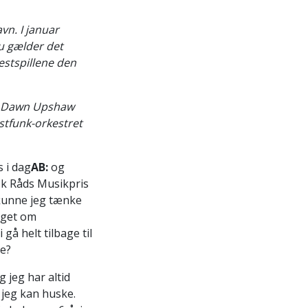
vn. I januar
u gælder det
estspillene den
 og Dawn Upshaw
stfunk-orkestret
 i dag
AB:
og
sk Råds Musikpris
, kunne jeg tænke
oget om
 gå helt tilbage til
ie?
g jeg har altid
 jeg kan huske.