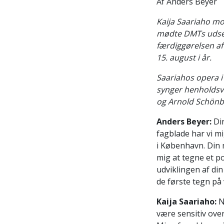
Af Anders Beyer
Kaija Saariaho mo
mødte DMTs udsend
færdiggørelsen af
15. august i år.
Saariahos opera i
synger henholdsv
og Arnold Schönb
Anders Beyer:
Din
fagblade har vi m
i København. Din m
mig at tegne et p
udviklingen af din 
de første tegn på 
Kaija Saariaho:
Ne
være sensitiv over