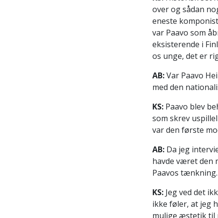
over og sådan noge
eneste komponiste
var Paavo som åbn
eksisterende i Fin
os unge, det er rig
AB:
Var Paavo Hei
med den nationali
KS:
Paavo blev beh
som skrev uspillel
var den første mod
AB:
Da jeg interv
havde været den m
Paavos tænkning. V
KS:
Jeg ved det ikk
ikke føler, at jeg
mulige æstetik ti