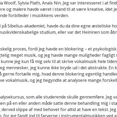
a Woolf, Sylvia Plath, Anaïs Nin. Jeg var interesseret i at fin
ere og malere havde været i stand til at være kreative, idet j
lende forbilleder i musikkens verden.
på Sibelius-akademiet, havde du da dine egne æstetiske hol
musikvidenskabelige studium, eller var det Heininen som åbn
skelig proces, fordi jeg havde en blokering – et psykologisk
gtelig meget musik, og jeg havde mange muligheder fagligt 
kunne jeg kun få mig selv til at skrive vokalmusik hele tiden. 
eg mennesker, jeg kunne ikke bryde ud i det abstrakte. En 
å gerne fortælle mig, hvad denne blokering egentlig handl
ive vokalmusik, og jeg begyndte at analysere mange forskel
alysekursus, som alle studerende skulle gennemføre. Jeg va
 men på en eller anden måde satte denne behandling mig i stan
derved slippe af med behovet for altid at have en tekst. Jeg 
 for jeg fandt ind til farverne i instrumentalmusikken ved at 