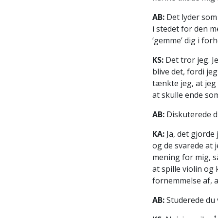
AB:
Det lyder som 
i stedet for den 
‘gemme’ dig i for
KS:
Det tror jeg. 
blive det, fordi j
tænkte jeg, at je
at skulle ende s
AB:
Diskuterede d
KA:
Ja, det gjorde
og de svarede at 
mening for mig, s
at spille violin o
fornemmelse af, at
AB:
Studerede du v