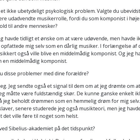
et ikke ubetydeligt psykologisk problem. Valgte du ubevids
mere udadvendte musikerrolle, fordi du som komponist i høj
hold til andre mennesker?
Jeg havde tidligt et ønske om at være udøvende, men havde ik
eg opfattede mig selv som en dårlig musiker. I forlængelse af
g sikkert også ville blive en middelmådig komponist. Og jeg
om en middelmådig komponist.
u disse problemer med dine forældre?
 jeg. Jeg sendte også et signal til dem om at jeg drømte om 
jeg måtte være fuldstændig skør. De kunne ganske enkelt ikk
å jeg beholdt drømmen som en hemmelig drøm for mig selv.
g klaver, senere studerede jeg også musikteori, men jeg havd
 det ville føre til noget som helst.
ed Sibelius-akademiet på det tidspunkt?