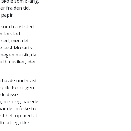
i skole som 6-årig.
r fra den tid,
 papir.
 kom fra et sted
n forstod
t ned, men det
ve læst Mozarts
t megen musik, da
uld musiker, idet
n havde undervist
spille for nogen.
ede disse
em, men jeg hadede
 var der måske tre
st helt op med at
lte at jeg ikke