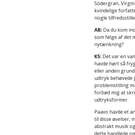
Södergran, Virgini
kvindelige forfatt
nogle tilfredsstil
AB:
Da du kom ind 
som følge af det 
nytænkning?
KS:
Det var en van
havde hørt så fry
eller anden grund 
udtryk behøvede j
problemstilling m
forbød mig at skr
udtryksformer.
Paavo havde et an
til disse øvelser,
abstrakt musik og 
dette handlede om,