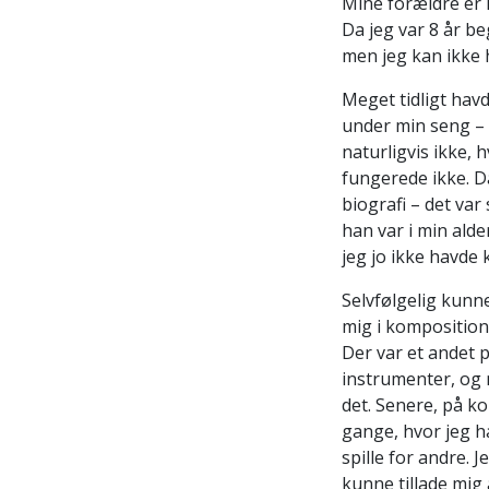
Mine forældre er i
Da jeg var 8 år be
men jeg kan ikke 
Meget tidligt hav
under min seng – 
naturligvis ikke, 
fungerede ikke. Da
biografi – det var
han var i min alde
jeg jo ikke havde
Selvfølgelig kunne
mig i komposition.
Der var et andet p
instrumenter, og n
det. Senere, på ko
gange, hvor jeg h
spille for andre. 
kunne tillade mig