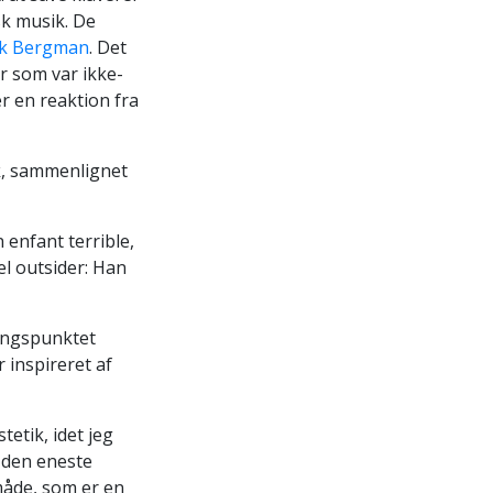
sk musik. De
ik Bergman
. Det
r som var ikke-
r en reaktion fra
k, sammenlignet
enfant terrible,
el outsider: Han
gangspunktet
 inspireret af
etik, idet jeg
r den eneste
måde, som er en