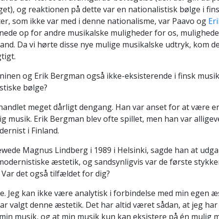
t), og reaktionen på dette var en nationalistisk bølge i fin
r, som ikke var med i denne nationalisme, var Paavo og
Er
ede op for andre musikalske muligheder for os, mulighede
land. Da vi hørte disse nye mulige musikalske udtryk, kom de
tigt.
ninen og Erik Bergman også ikke-eksisterende i finsk musi
stiske bølge?
andlet meget dårligt dengang. Han var anset for at være en 
ig musik. Erik Bergman blev ofte spillet, men han var alligev
ernist i Finland.
iewede Magnus Lindberg i 1989 i Helsinki, sagde han at ud
odernistiske æstetik, og sandsynligvis var de første stykker
ar det også tilfældet for dig?
e. Jeg kan ikke være analytisk i forbindelse med min egen æst
 har valgt denne æstetik. Det har altid været sådan, at jeg ha
l min musik, og at min musik kun kan eksistere på én mulig 