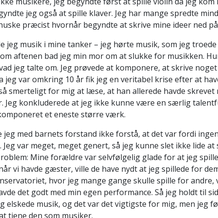
kke musikere, jeg begyndte først at spille violin da jeg kom 
gyndte jeg også at spille klaver. Jeg har mange spredte minde
huske præcist hvornår begyndte at skrive mine ideer ned på
de jeg musik i mine tanker – jeg hørte musik, som jeg troede
om aftenen bad jeg min mor om at slukke for musikken. Hu
hvad jeg talte om. Jeg prøvede at komponere, at skrive noge
 jeg var omkring 10 år fik jeg en veritabel krise efter at ha
 så smerteligt for mig at læse, at han allerede havde skreve
r. Jeg konkluderede at jeg ikke kunne være en særlig talentf
 komponeret et eneste større værk.
 jeg med barnets forstand ikke forstå, at det var fordi inge
 Jeg var meget, meget genert, så jeg kunne slet ikke lide at 
roblem: Mine forældre var selvfølgelig glade for at jeg spill
år vi havde gæster, ville de have nydt at jeg spillede for d
nservatoriet, hvor jeg mange gange skulle spille for andre,
avde det godt med min egen performance. Så jeg holdt til sid
Jeg elskede musik, og det var det vigtigste for mig, men jeg fø
 at tjene den som musiker.