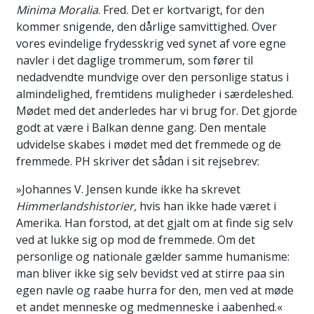
Minima Moralia
. Fred. Det er kortvarigt, for den
kommer snigende, den dårlige samvittighed. Over
vores evindelige frydesskrig ved synet af vore egne
navler i det daglige trommerum, som fører til
nedadvendte mundvige over den personlige status i
almindelighed, fremtidens muligheder i særdeleshed.
Mødet med det anderledes har vi brug for. Det gjorde
godt at være i Balkan denne gang. Den mentale
udvidelse skabes i mødet med det fremmede og de
fremmede. PH skriver det sådan i sit rejsebrev:
»Johannes V. Jensen kunde ikke ha skrevet
Himmerlandshistorier,
hvis han ikke hade været i
Amerika. Han forstod, at det gjalt om at finde sig selv
ved at lukke sig op mod de fremmede. Om det
personlige og nationale gælder samme humanisme:
man bliver ikke sig selv bevidst ved at stirre paa sin
egen navle og raabe hurra for den, men ved at møde
et andet menneske og medmenneske i aabenhed.«