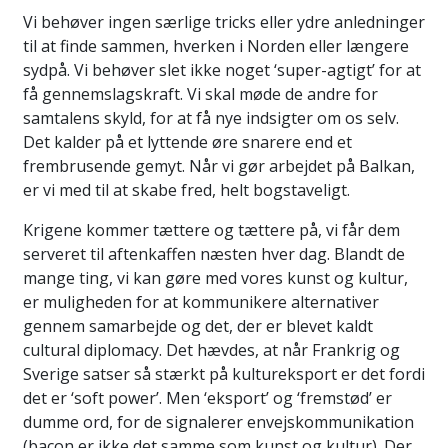
Vi behøver ingen særlige tricks eller ydre anledninger
til at finde sammen, hverken i Norden eller længere
sydpå. Vi behøver slet ikke noget ‘super-agtigt’ for at
få gennemslagskraft. Vi skal møde de andre for
samtalens skyld, for at få nye indsigter om os selv.
Det kalder på et lyttende øre snarere end et
frembrusende gemyt. Når vi gør arbejdet på Balkan,
er vi med til at skabe fred, helt bogstaveligt.
Krigene kommer tættere og tættere på, vi får dem
serveret til aftenkaffen næsten hver dag. Blandt de
mange ting, vi kan gøre med vores kunst og kultur,
er muligheden for at kommunikere alternativer
gennem samarbejde og det, der er blevet kaldt
cultural diplomacy. Det hævdes, at når Frankrig og
Sverige satser så stærkt på kultureksport er det fordi
det er ‘soft power’. Men ‘eksport’ og ‘fremstød’ er
dumme ord, for de signalerer envejskommunikation
(bacon er ikke det samme som kunst og kultur). Der