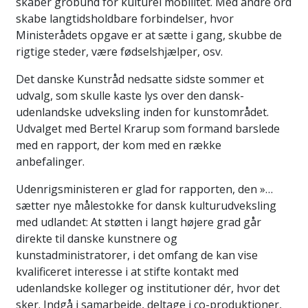
skaber grobund for kulturel mobilitet. Med andre ord
skabe langtidsholdbare forbindelser, hvor
Ministerådets opgave er at sætte i gang, skubbe de
rigtige steder, være fødselshjælper, osv.
Det danske Kunstråd nedsatte sidste sommer et
udvalg, som skulle kaste lys over den dansk-
udenlandske udveksling inden for kunstområdet.
Udvalget med Bertel Krarup som formand barslede
med en rapport, der kom med en række
anbefalinger.
Udenrigsministeren er glad for rapporten, den »…
sætter nye målestokke for dansk kulturudveksling
med udlandet: At støtten i langt højere grad går
direkte til danske kunstnere og
kunstadministratorer, i det omfang de kan vise
kvalificeret interesse i at stifte kontakt med
udenlandske kolleger og institutioner dér, hvor det
sker. Indgå i samarbejde, deltage i co-produktioner,