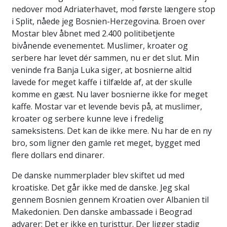
nedover mod Adriaterhavet, mod første længere stop
i Split, nåede jeg Bosnien-Herzegovina. Broen over
Mostar blev åbnet med 2.400 politibetjente
bivånende evenementet. Muslimer, kroater og
serbere har levet dér sammen, nu er det slut. Min
veninde fra Banja Luka siger, at bosnierne altid
lavede for meget kaffe i tilfælde af, at der skulle
komme en gæst. Nu laver bosnierne ikke for meget
kaffe. Mostar var et levende bevis på, at muslimer,
kroater og serbere kunne leve i fredelig
sameksistens. Det kan de ikke mere. Nu har de en ny
bro, som ligner den gamle ret meget, bygget med
flere dollars end dinarer.
De danske nummerplader blev skiftet ud med
kroatiske. Det går ikke med de danske. Jeg skal
gennem Bosnien gennem Kroatien over Albanien til
Makedonien. Den danske ambassade i Beograd
advarer: Det er ikke en turisttur. Der ligger stadig