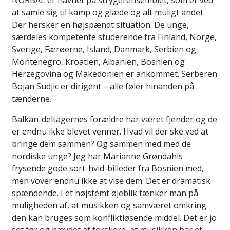
NORBAL er navnet på strygerensemblet, som er ved
at samle sig til kamp og glæde og alt muligt andet.
Der hersker en højspændt situation. De unge,
særdeles kompetente studerende fra Finland, Norge,
Sverige, Færøerne, Island, Danmark, Serbien og
Montenegro, Kroatien, Albanien, Bosnien og
Herzegovina og Makedonien er ankommet. Serberen
Bojan Sudjic er dirigent – alle føler hinanden på
tænderne.
Balkan-deltagernes forældre har været fjender og de
er endnu ikke blevet venner. Hvad vil der ske ved at
bringe dem sammen? Og sammen med med de
nordiske unge? Jeg har Marianne Grøndahls
frysende gode sort-hvid-billeder fra Bosnien med,
men vover endnu ikke at vise dem. Det er dramatisk
spændende. I et højstemt øjeblik tænker man på
muligheden af, at musikken og samværet omkring
den kan bruges som konfliktløsende middel. Det er jo