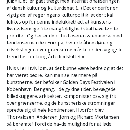
juli: »[Det] er gået trægt med internationaliseringen
af dansk kultur og kulturdebat. (…) Det er derfor en
vigtig del af regeringens kulturpolitik, at der skal
lukkes op for denne indelukkethed, at kunstens
livsnødvendige frie mangfoldighed skal have første
prioritet. Og her er den i fuld overensstemmelse med
tendenserne ude i Europa, hvor de åbne døre og
udvekslingen over grænserne måske er den vigtigste
trend her omkring årtudindskiftet.«
Hvis vi er i tvivl om, at det kunne være bedre og at det
har været bedre, kan man se nærmere på
kunstnerne, der befolker Golden Days Festivalen i
København. Dengang, i de gyldne tider, bevægede
billedkuggere, arkitekter, komponister osv. sig frit
over grænserne, og de kunstneriske strømninger
spredte sig til hele kontinenter. Hvorfor blev
Thorvaldsen, Andersen, Jorn og Richard Mortensen
så berømte? Fordi de havde mulighed for at lade