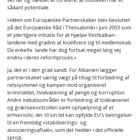
set før og hævdet at forskere, at musikken har et
sådant potentiale.
»Idéen om Europæiske Partnerskaber blev besluttet
på det Europæiske Råd i Thessaloniki i juni 2003 som
et yderligere initiativ for at hjælpe Vestbalkan-
landene med gradvis at kvalificere sig til medlemskab.
De enkelte lande har dog fortsat meget lang vej
endnu i deres reformproces.«
Ja, det er i den grad sandt. For Albanien lægger
partnerskabet særlig vægt på tiltag til forbedring af
retssystemet og kampen mod organiseret
kriminalitet, hvidvaskning af penge og korruption.
Andre indsatsområder er forbedring af toldvæsenet
og grænsekontrollen samt ophjælpning af et
erhvervsliv, der til sin tid kan opfylde EU’s betingelser
til en fremtidig »stabiliserings- og
associeringsaftale«, som det hedder i det officielle
sprog.