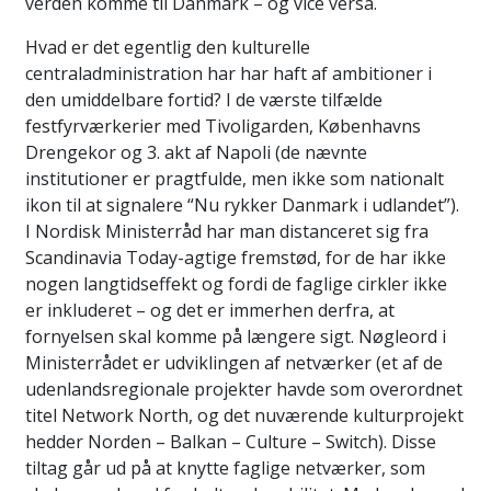
verden komme til Danmark – og vice versa.
Hvad er det egentlig den kulturelle
centraladministration har har haft af ambitioner i
den umiddelbare fortid? I de værste tilfælde
festfyrværkerier med Tivoligarden, Københavns
Drengekor og 3. akt af Napoli (de nævnte
institutioner er pragtfulde, men ikke som nationalt
ikon til at signalere “Nu rykker Danmark i udlandet”).
I Nordisk Ministerråd har man distanceret sig fra
Scandinavia Today-agtige fremstød, for de har ikke
nogen langtidseffekt og fordi de faglige cirkler ikke
er inkluderet – og det er immerhen derfra, at
fornyelsen skal komme på længere sigt. Nøgleord i
Ministerrådet er udviklingen af netværker (et af de
udenlandsregionale projekter havde som overordnet
titel Network North, og det nuværende kulturprojekt
hedder Norden – Balkan – Culture – Switch). Disse
tiltag går ud på at knytte faglige netværker, som