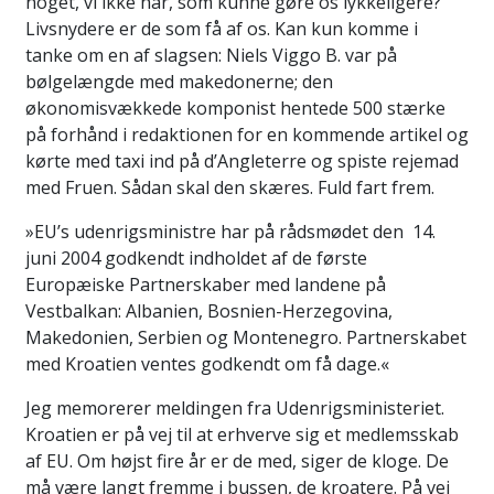
noget, vi ikke har, som kunne gøre os lykkeligere?
Livsnydere er de som få af os. Kan kun komme i
tanke om en af slagsen: Niels Viggo B. var på
bølgelængde med makedonerne; den
økonomisvækkede komponist hentede 500 stærke
på forhånd i redaktionen for en kommende artikel og
kørte med taxi ind på d’Angleterre og spiste rejemad
med Fruen. Sådan skal den skæres. Fuld fart frem.
»EU’s udenrigsministre har på rådsmødet den 14.
juni 2004 godkendt indholdet af de første
Europæiske Partnerskaber med landene på
Vestbalkan: Albanien, Bosnien-Herzegovina,
Makedonien, Serbien og Montenegro. Partnerskabet
med Kroatien ventes godkendt om få dage.«
Jeg memorerer meldingen fra Udenrigsministeriet.
Kroatien er på vej til at erhverve sig et medlemsskab
af EU. Om højst fire år er de med, siger de kloge. De
må være langt fremme i bussen, de kroatere. På vej