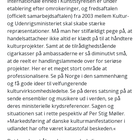
internationale enhed i Kunststyrelsen er under
etablering efter omrokeringer, og fredsaftalen
(officielt samarbejdsaftalen) fra 2003 mellem Kultur-
og Udenrigsministeriet skal skabe stærke
repræsentationer. Må man her stilfældigt pege på, at
handelsattacheer ikke altid er klædt på til at håndtere
kulturprojekter. Samt at de tilrådighedstående
cigarkasser på ambassaderne er så diminutivt små,
at de reelt er handlingslammede over for seriøse
projekter. Her er et meget stort område at
professionalisere. Se på Norge i den sammenhæng
og få gode ideer til velfungerende
kulturvirksomhedsledelse. Se på deres satsning på at
sende ensembler og musikere ud i verden, se på
deres ministerielle krydsreferencer. Sagen og
situationen sat i rette pespektiv af Per Stig Møller.
»Markedsføring af danske kulturmanifestationer i
udlandet har ofte været katastofal beskeden.«