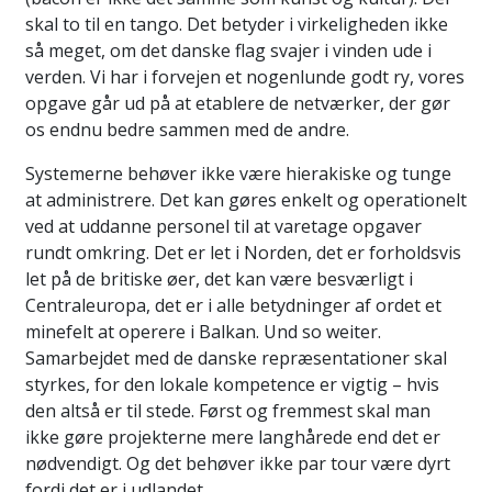
skal to til en tango. Det betyder i virkeligheden ikke
så meget, om det danske flag svajer i vinden ude i
verden. Vi har i forvejen et nogenlunde godt ry, vores
opgave går ud på at etablere de netværker, der gør
os endnu bedre sammen med de andre.
Systemerne behøver ikke være hierakiske og tunge
at administrere. Det kan gøres enkelt og operationelt
ved at uddanne personel til at varetage opgaver
rundt omkring. Det er let i Norden, det er forholdsvis
let på de britiske øer, det kan være besværligt i
Centraleuropa, det er i alle betydninger af ordet et
minefelt at operere i Balkan. Und so weiter.
Samarbejdet med de danske repræsentationer skal
styrkes, for den lokale kompetence er vigtig – hvis
den altså er til stede. Først og fremmest skal man
ikke gøre projekterne mere langhårede end det er
nødvendigt. Og det behøver ikke par tour være dyrt
fordi det er i udlandet.