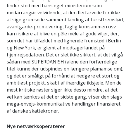
finder sted med hans eget ministerium som
medarrangør velvidende, at den flerfarvede for ikke
at sige grumsede sammenblanding af turistfremstød,
avantgarde-promovering, faglig komsammen osv.
kan risikere at blive en pêle mêle af gode viljer, der,
som det har tilfældet med lignende fremstød i Berlin
og New York, er glemt af modtagerlandet på
hjemrejsedatoen. Det er slet ikke sikkert, at det vil gå
sådan med SUPERDANISH (alene den forfærdelige
titel kunne der udspindes en længere plamamse om),
og det er småligt på forhånd at nedgøre et stort og
ambitiøst projekt, skabt af ihærdige ildsjæle. Men de
mest kritiske røster siger ikke desto mindre, at det
vel kan tænkes at det er sidste gang, vi ser den slags
mega-envejs-kommunikative handlinger finansieret
af danske skattekroner.
Nye netværksoperatører