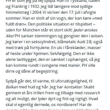
PH er som jeg på vej sydpå. Han til Tyskland, Italien
og Frankrig i 1932. Jeg lidt længere mod sydlige
himmelstrøg i 2004. Vi skriver den 17. juli i afvigte
sommer. Han er stolt af sin vogn, der kan køre »med
fuldt drøn«. Den politiske situation er tilspidset –
uden for München står et stort skilt:
Jøder ønskes
ikke!
PH sanser stemningen og gengiver den i avisen.
Jeg kører i en sekscylindret, blåmetalic Audi 2.8, også
med træk på forhjulene. En ulv i fåreklæder, masser
af heste under hjelmen. Selvfølgelig. Den er ikke
alene lavtbygget, den er sænket i ophænget, så jeg
kan komme rundt i svingene med maner. PH ville
dirre og dåne af begejstring.
Sydpå går det, til varme, til uforudsigelighed, til
Balkan
med hud og hår. Jeg har
kontakter
. Skabt
gennem et års trillen frem og tilbage med
research
og alt muligt, der lyder dyrt og fint og rigtigt. Hvad
skal vi egentlig dernede, os nordboere? Har de