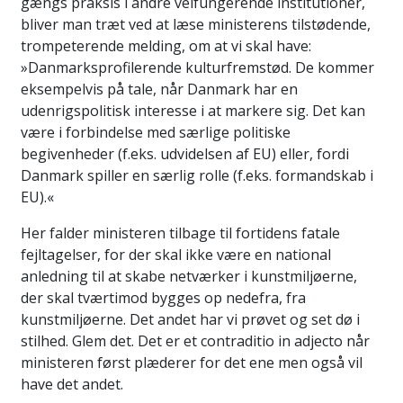
gængs praksis i andre velfungerende institutioner,
bliver man træt ved at læse ministerens tilstødende,
trompeterende melding, om at vi skal have:
»Danmarksprofilerende kulturfremstød. De kommer
eksempelvis på tale, når Danmark har en
udenrigspolitisk interesse i at markere sig. Det kan
være i forbindelse med særlige politiske
begivenheder (f.eks. udvidelsen af EU) eller, fordi
Danmark spiller en særlig rolle (f.eks. formandskab i
EU).«
Her falder ministeren tilbage til fortidens fatale
fejltagelser, for der skal ikke være en national
anledning til at skabe netværker i kunstmiljøerne,
der skal tværtimod bygges op nedefra, fra
kunstmiljøerne. Det andet har vi prøvet og set dø i
stilhed. Glem det. Det er et contraditio in adjecto når
ministeren først plæderer for det ene men også vil
have det andet.