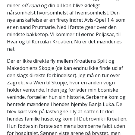
miner
off road
og din bil kan blive ødeligt
nårsomhelst hvorsomhelst af hvemsomhelst. Den
nye anskaffelse er en firecylindret Avis-Opel 1.4, som
er en sand Prutmarie. Ned i første gear over den
mindste bakketop. Vi kommer til øerne Peljasac, til
Hvar og til Korcula i Kroatien. Nu er det mændenes
nat.
Der er ikke direkte fly mellem Kroatiens Split og
Makedoniens Skopje (de kan endnu ikke finde ud af
den slags direkte forbindelser). Jeg må en tur over
Zagreb, via Wien til Skopje, hvor en anden vogn
holder ventende. Inden jeg forlader min bosniske
veninde, fortæller hun sin historie. Serberne kom og
hentede mændene i hendes hjemby Banja Luka. De
blev kørt væk på lastvogne. I ly af natten forlod
hendes familie huset og kom til Dubrovnik i Kroatien.
Hun fødte sin første søn mens bomberne faldt uden
for hospitalet. Sønnen viste arene på brystet, men