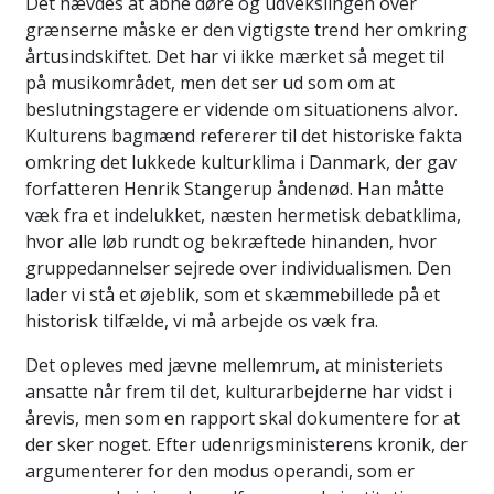
Det hævdes at åbne døre og udvekslingen over
grænserne måske er den vigtigste trend her omkring
årtusindskiftet. Det har vi ikke mærket så meget til
på musikområdet, men det ser ud som om at
beslutningstagere er vidende om situationens alvor.
Kulturens bagmænd refererer til det historiske fakta
omkring det lukkede kulturklima i Danmark, der gav
forfatteren Henrik Stangerup åndenød. Han måtte
væk fra et indelukket, næsten hermetisk debatklima,
hvor alle løb rundt og bekræftede hinanden, hvor
gruppedannelser sejrede over individualismen. Den
lader vi stå et øjeblik, som et skæmmebillede på et
historisk tilfælde, vi må arbejde os væk fra.
Det opleves med jævne mellemrum, at ministeriets
ansatte når frem til det, kulturarbejderne har vidst i
årevis, men som en rapport skal dokumentere for at
der sker noget. Efter udenrigsministerens kronik, der
argumenterer for den modus operandi, som er