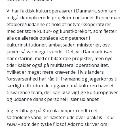
Vi har faktisk kulturoperatører i Danmark, som kan
indgå i komplicerede projekter i udlandet. Kunne man
etablere/uddanne et hold af netværksoperatører
med det store kultur- og kunstkørekort, som fletter
alle de allerede opnåede kompetencer i
kulturinstitutioner, ambassader, ministerier, osv.,
jamen så var meget vundet. Det, vi i Danmark især
har erfaring, med er bilaterale projekter, men nye
tider kalder også på multilateral operationalitet,
hvilket er meget mere krævende. Hvis landers
forsvarsenhed har råd til frømænd og jægerkorps til
særligt udfordrende opgaver, må kulturen have et
tilsvarende team, der kan løse vigtige kulturopgaver
og uddanne dansk personel i især udlandet.
Jeg er tilbage på Korcula, vipper rundt i det
saltholdige vand, er næsten ude over praksis –
sur
l’eau
– som den tyske filosof Adorno skriver om i