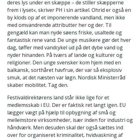
deres lys under en skæppe – de stiller skæpperne
frem i lyset«, skriver PH i sin artikel. Ohrid er også en
by klods op af et imponerende vandland, men ikke
med omvandrende attributter her og der. Til
gengæld kan man nyde søens friske, usaltede og
fantastisk rene vand. De unge musikere gør det hver
dag, tøffer med vandcykel ud på det dybe vand og
nyder hinanden. På tværs af lande og kulturer og
religioner. Den unge svensker kom hjem med en
balkansk, sorthåret havfrue, der var så eksplosiv
smuk, at det næsten var løgn. Nordisk Ministerråd
skaber mobilitet. Tag den.
Festivaldirektørens land står ikke lige for et
medlemsskab i EU. Der er faktisk ret langt igen. EU
lægger vægt på hjælp til opbygning af små og
mellemstore virksomheder, især inden for industri og
håndværk. Men desuden skal der også sættes ind
over for organiseret kriminalitet, hvidvaskning af