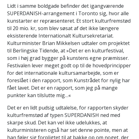
Lidt i samme boldgade befinder det igangværende
SUPERDANISH-arrangement i Toronto sig, hvor alle
kunstarter er repræsenteret. Et stort kulturfremstød
til 20 mio. kr, som blev søsat af det ikke længere
eksisterende Internationalt Kultursekretariat.
Kulturminister Brian Mikkelsen udtaler om projektet
til Berlingske Tidende, at »Det er en kulturfestival,
som i høj grad bygger på kunstens egne præmisser.
Festivalen lever meget godt op til de hovedprincipper
for det internationale kultursamarbejde, som er
foreslået i den rapport, som Kunstrådet for nylig har
fået lavet. Det er en rapport, som jeg på mange
punkter kan tilslutte mig…«
Det er en lidt pudsig udtalelse, for rapporten skyder
kulturfremstød af typen SUPERDANISH ned med
skarpe skud. Det kan vel ikke udelukkes, at
kulturministeren også har set denne pointe, men at
han føler sig forpligtet til at bakke op om noget, der