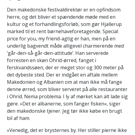
Den makedonske festivaldirektør er en opfindsom
herre, og det bliver et spændende møde med en
kultur og et forhandlingsforløb, som gør Hjallerup
marked til et rent børnehaveforetagende. Special
price for you, my friend-agtig er han, men på en
underlig bagvendt måde alligevel charmerende med
‘går-den-så-går-den-attitude’. Han serverede
forresten en skøn Ohrid-ørred, fanget i
ferskvandssøen, der er meget stor og 300 meter på
det dybeste sted. Der er indgået en aftale mellem
Makedonien og Albanien om at man ikke må fange
denne ørred, som bliver serveret på alle restauranter
i Ohrid. Nema problema. I ly af mørket kan alt lade sig
gøre. »Det er albanerne, som fanger fisken«, siger
den makedonske tjener. Jeg tør ikke købe en brugt
bil af ham.
»Venedig, det er brysternes by. Her stiller pierne ikke