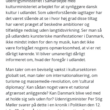
udenrigsministeriet i samarbejde med
kulturministeriet arbejdet for at synliggøre dansk
kultur i udlandet. Som udenforstående iagttager har
det været slående at se i hvor høj grad disse tiltag
har været præget af beskedne ambitioner og
tilfældige nedslag uden langtidsvirkning. Ser man så
på udlandets kunsteriske manifestationer i Danmark,
ikke mindst inden for den ny musik, kan det ikke
være forbigået nogens opmærksomhed, at vi er ret
dårligt kørende. Vi bliver umanerligt dårligt
informeret om, hvad der foregår i udlandet.
Man taler om en beviselig vækst i kultursektoren
globalt set, man taler om internationalisering, om
turisme og massemedie-revolution, om ‘cultural
diplomacy’. Kan sådan noget være et national
afgrænset anliggende? Kan Danmark blive ved med
at holde sig selv uden for? Udenrigsminister Per Stig
Møller svarer på dette i en kronik i Politiken den 12.