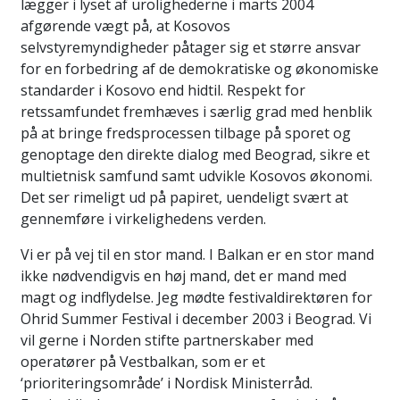
lægger i lyset af urolighederne i marts 2004
afgørende vægt på, at Kosovos
selvstyremyndigheder påtager sig et større ansvar
for en forbedring af de demokratiske og økonomiske
standarder i Kosovo end hidtil. Respekt for
retssamfundet fremhæves i særlig grad med henblik
på at bringe fredsprocessen tilbage på sporet og
genoptage den direkte dialog med Beograd, sikre et
multietnisk samfund samt udvikle Kosovos økonomi.
Det ser rimeligt ud på papiret, uendeligt svært at
gennemføre i virkelighedens verden.
Vi er på vej til en stor mand. I Balkan er en stor mand
ikke nødvendigvis en høj mand, det er mand med
magt og indflydelse. Jeg mødte festivaldirektøren for
Ohrid Summer Festival i december 2003 i Beograd. Vi
vil gerne i Norden stifte partnerskaber med
operatører på Vestbalkan, som er et
‘prioriteringsområde’ i Nordisk Ministerråd.